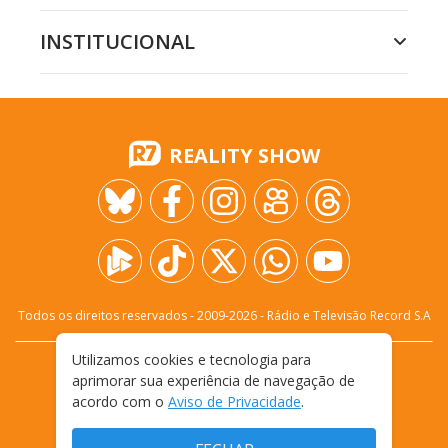
INSTITUCIONAL
REALITY SHOW
Todos os direitos reservados - 2009-
2026
- Rádio e Televisão Record S.A
Utilizamos cookies e tecnologia para
CARREIRA
FALE CONOSCO
PRIVACIDADE
aprimorar sua experiência de navegação de
TERMOS E CONDIÇÕES DE USO
acordo com o
Aviso de Privacidade
.