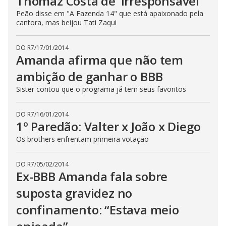
Thomaz Costa de ‘irresponsável’
Peão disse em "A Fazenda 14" que está apaixonado pela
cantora, mas beijou Tati Zaqui
DO R7
/
17/01/2014
Amanda afirma que não tem
ambição de ganhar o BBB
Sister contou que o programa já tem seus favoritos
DO R7
/
16/01/2014
1º Paredão: Valter x João x Diego
Os brothers enfrentam primeira votação
DO R7
/
05/02/2014
Ex-BBB Amanda fala sobre
suposta gravidez no
confinamento: “Estava meio