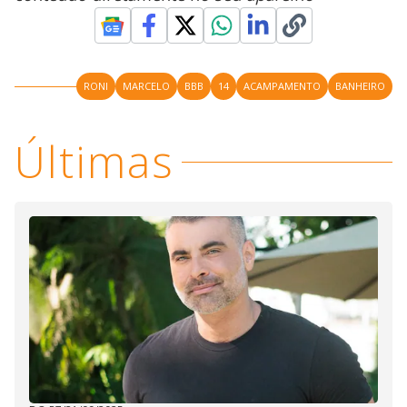
RONI
MARCELO
BBB
14
ACAMPAMENTO
BANHEIRO
Últimas