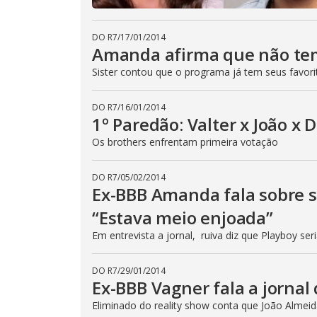
DO R7
/
17/01/2014
Amanda afirma que não te
Sister contou que o programa já tem seus favori
DO R7
/
16/01/2014
1º Paredão: Valter x João x 
Os brothers enfrentam primeira votação
DO R7
/
05/02/2014
Ex-BBB Amanda fala sobre 
“Estava meio enjoada”
Em entrevista a jornal, ruiva diz que Playboy ser
DO R7
/
29/01/2014
Ex-BBB Vagner fala a jornal
Eliminado do reality show conta que João Almei