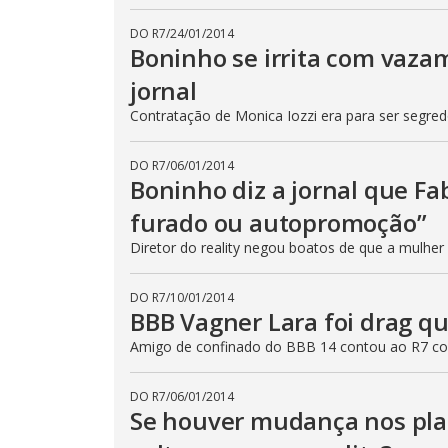
DO R7
/
24/01/2014
Boninho se irrita com vazam
jornal
Contratação de Monica Iozzi era para ser segred
DO R7
/
06/01/2014
Boninho diz a jornal que Fa
furado ou autopromoção”
Diretor do reality negou boatos de que a mulher 
DO R7
/
10/01/2014
BBB Vagner Lara foi drag que
Amigo de confinado do BBB 14 contou ao R7 co
DO R7
/
06/01/2014
Se houver mudança nos plan