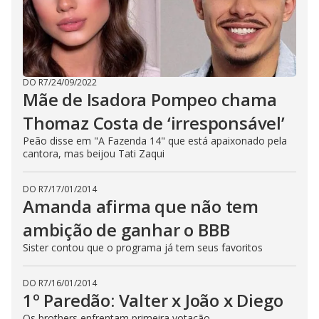
DO R7
/
24/09/2022
Mãe de Isadora Pompeo chama
Thomaz Costa de ‘irresponsável’
Peão disse em "A Fazenda 14" que está apaixonado pela
cantora, mas beijou Tati Zaqui
DO R7
/
17/01/2014
Amanda afirma que não tem
ambição de ganhar o BBB
Sister contou que o programa já tem seus favoritos
DO R7
/
16/01/2014
1º Paredão: Valter x João x Diego
Os brothers enfrentam primeira votação