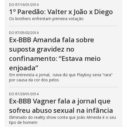
DO R7
/
16/01/2014
1º Paredão: Valter x João x Diego
Os brothers enfrentam primeira votação
DO R7
/
05/02/2014
Ex-BBB Amanda fala sobre
suposta gravidez no
confinamento: “Estava meio
enjoada”
Em entrevista a jornal, ruiva diz que Playboy seria “rara”
por causa da cor dos pelos
DO R7
/
29/01/2014
Ex-BBB Vagner fala a jornal que
sofreu abuso sexual na infância
Eliminado do reality show conta que João Almeida é o seu
tipo de homem