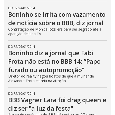
DO R7
/
24/01/2014
Boninho se irrita com vazamento
de notícia sobre o BBB, diz jornal
Contratação de Monica Iozzi era para ser segredo até a
aparição dela na TV
DO R7
/
06/01/2014
Boninho diz a jornal que Fabi
Frota não está no BBB 14: “Papo
furado ou autopromoção”
Diretor do reality negou boatos de que a mulher de
Alexandre Frota estaria na atração
DO R7
/
10/01/2014
BBB Vagner Lara foi drag queen e
diz ser "a luz da festa"
Amigo de confinado do BBB 14 contou ao R7 como