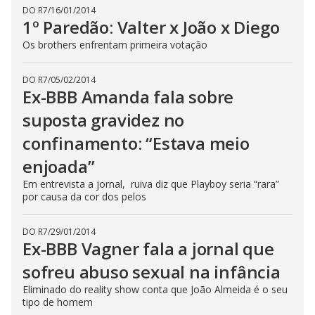
DO R7
/
16/01/2014
1º Paredão: Valter x João x Diego
Os brothers enfrentam primeira votação
DO R7
/
05/02/2014
Ex-BBB Amanda fala sobre
suposta gravidez no
confinamento: “Estava meio
enjoada”
Em entrevista a jornal, ruiva diz que Playboy seria “rara”
por causa da cor dos pelos
DO R7
/
29/01/2014
Ex-BBB Vagner fala a jornal que
sofreu abuso sexual na infância
Eliminado do reality show conta que João Almeida é o seu
tipo de homem