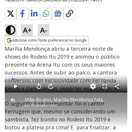
14/09/2019 - 06H30
(ATUALIZADO EM
21/02/2024 - 19H51
)
A+
A-
Adicione como fonte preferencial no Google
Opens in new window
Marília Mendonça abriu a terceira noite de
shows do Rodeio Itu 2019 e animou o público
presente na Arena Itu com os seus maiores
sucessos. Antes de subir ao palco, a cantora
conversou com exclusividade com Fernanda
L
o
a
Keulla e Dani Bavoso, repórter especial do R7.
d
C
P
V
A
P
F
e
o
l
o
v
u
d
m
a
l
a
l
:
Mãe do ano, Marília Mendonça fala com exclusividade antes de subir ao palco do Rodeio Itu
p
y
t
n
l
4
O segundo a se apresentar foi o cantor
a
a
ç
s
.
por
Entretenimento
r
r
a
c
7
t
1
r
l
r
0
Ferrugem que, mesmo se considerando um
i
0
1
e
%
l
s
0
e
h
sambista, fez bonito no Rodeio Itu 2019 e
e
s
n
a
g
e
r
u
g
botou a plateia pra cima! E, para finalizar, a
n
u
d
n