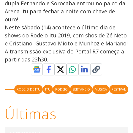
a
o
d
dupla Fernando e Sorocaba entrou no palco da
s
o
s
Arena Itu para fechar a noite com chave de
y
ouro!
Neste sábado (14) acontece o último dia de
M
V
u
d
shows do Rodeio Itu 2019, com shos de Zé Neto
o
e Cristiano, Gustavo Mioto e Munhoz e Mariano!
i
A transmissão exclusiva do Portal R7 começa a
partir das 23h30.
d
e
RODEIO DE ITU
ITU
RODEIO
SERTANEJO
MUSICA
FESTIVAL
o
Últimas