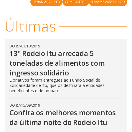
V
RENAN AUGUSTO
COMPOSITOR
THAEME AMPTHIAGO
d
o
i
Últimas
d
DO R7
/
01/10/2019
13º Rodeio Itu arrecada 5
e
toneladas de alimentos com
o
ingresso solidário
Donativos foram entregues ao Fundo Social de
Solidariedade de Itu, que os destinará a entidades
beneficentes e de amparo
DO R7
/
15/09/2019
Confira os melhores momentos
da última noite do Rodeio Itu
.