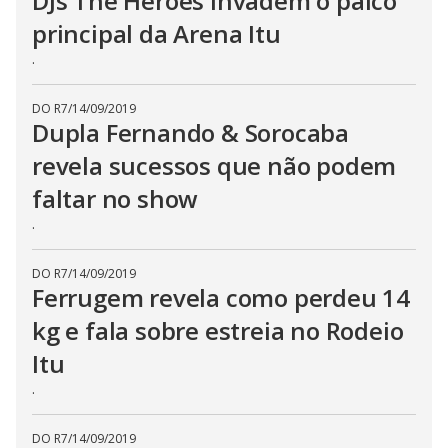
DJs The Heroes invadem o palco
principal da Arena Itu
.
DO R7
/
14/09/2019
Dupla Fernando & Sorocaba
revela sucessos que não podem
faltar no show
.
DO R7
/
14/09/2019
Ferrugem revela como perdeu 14
kg e fala sobre estreia no Rodeio
Itu
.
DO R7
/
14/09/2019