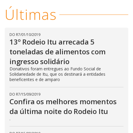
i
Últimas
d
DO R7
/
01/10/2019
13º Rodeio Itu arrecada 5
e
toneladas de alimentos com
o
ingresso solidário
Donativos foram entregues ao Fundo Social de
Solidariedade de Itu, que os destinará a entidades
beneficentes e de amparo
DO R7
/
15/09/2019
Confira os melhores momentos
da última noite do Rodeio Itu
.