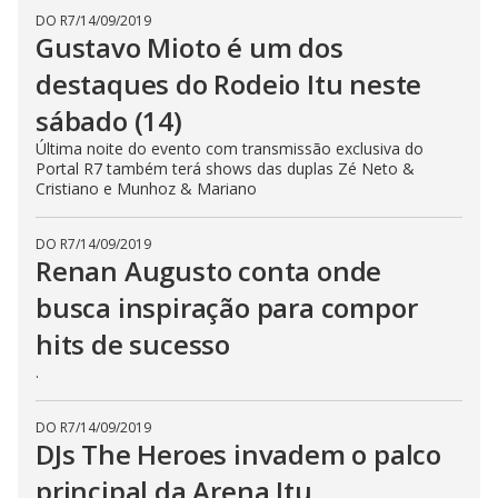
DO R7
/
14/09/2019
Gustavo Mioto é um dos
destaques do Rodeio Itu neste
sábado (14)
Última noite do evento com transmissão exclusiva do
Portal R7 também terá shows das duplas Zé Neto &
Cristiano e Munhoz & Mariano
DO R7
/
14/09/2019
Renan Augusto conta onde
busca inspiração para compor
hits de sucesso
.
DO R7
/
14/09/2019
DJs The Heroes invadem o palco
principal da Arena Itu