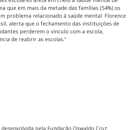
des escolares afeta em cheio a saúde mental de
rma que em mais da metade das famílias (54%) os
um problema relacionado à saúde mental. Florence
il, alerta que o fechamento das instituições de
udantes perderem o vínculo com a escola,
cia de reabrir as escolas.”
 desenvolvida pela Fundação Oswaldo Cruz