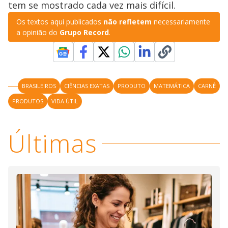
tem se mostrado cada vez mais difícil.
Os textos aqui publicados
não refletem
necessariamente
a opinião do
Grupo Record
.
BRASILEIROS
CIÊNCIAS EXATAS
PRODUTO
MATEMÁTICA
CARNÊ
PRODUTOS
VIDA ÚTIL
Últimas