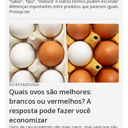
“Sabor”, “tipo”, “mistura” e outros termos podem esconder
diferenças importantes entre produtos que parecem iguais.
Proteja-se!
DO R7
/
18/07/2026
Quais ovos são melhores:
brancos ou vermelhos? A
resposta pode fazer você
economizar
Ovos de casca marrom são mais caros, mas será que são