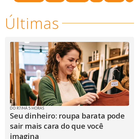
y
Últimas
M
V
u
d
o
i
d
e
o
DO R7
/
HÁ 5 HORAS
Seu dinheiro: roupa barata pode
sair mais cara do que você
imagina