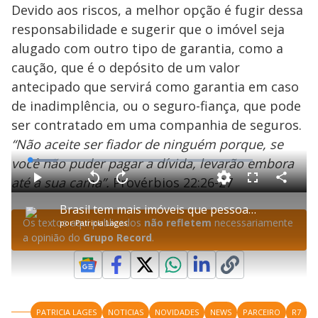
Devido aos riscos, a melhor opção é fugir dessa
responsabilidade e sugerir que o imóvel seja
alugado com outro tipo de garantia, como a
caução, que é o depósito de um valor
antecipado que servirá como garantia em caso
de inadimplência, ou o seguro-fiança, que pode
ser contratado em uma companhia de seguros.
“Não aceite ser fiador de ninguém porque, se
você não puder pagar a dívida, levarão embora
L
o
a
até a sua cama”.
Provérbios 22:26-27
d
C
P
V
A
P
F
e
o
l
o
v
u
d
m
a
l
a
l
:
Brasil tem mais imóveis que pessoas para morar neles, aponta estudo
p
y
t
n
l
1
a
a
ç
s
2
Os textos aqui publicados
não refletem
necessariamente
por
Patricia Lages
r
r
a
c
.
t
1
r
l
r
1
a opinião do
Grupo Record
.
i
0
1
e
9
l
s
0
e
%
h
e
s
n
a
g
e
r
u
g
n
u
a
d
n
o
d
s
o
s
PATRICIA LAGES
NOTICIAS
NOVIDADES
NEWS
PARCEIRO
R7