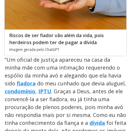
Riscos de ser fiador vão além da vida, pois
herdeiros podem ter de pagar a dívida
Imagem gerada pelo ChatGPT
“Um oficial de justiça apareceu na casa da
minha mãe com uma intimação requerendo o
espólio da minha avó e alegando que ela havia
sido
fiadora
do meu cunhado que devia aluguel,
condomínio
,
IPTU
. Graças a Deus, antes de ele
convencê-la a ser fiadora, eu já tinha uma
procuração de plenos poderes, pois minha avó
não respondia mais por si mesma. Como eu não
tinha conhecimento da fiança e a
dívida
foi feita
depois da morte dela, não perdemos os imóveis