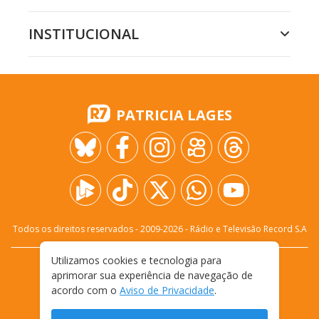
INSTITUCIONAL
PATRICIA LAGES
Todos os direitos reservados - 2009-
2026
- Rádio e Televisão Record S.A
Utilizamos cookies e tecnologia para
CARREIRA
FALE CONOSCO
PRIVACIDADE
aprimorar sua experiência de navegação de
TERMOS E CONDIÇÕES DE USO
acordo com o
Aviso de Privacidade
.