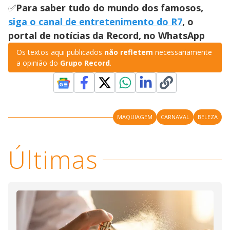
✅
Para saber tudo do mundo dos famosos,
siga o canal de entretenimento do R7
, o
portal de notícias da Record, no WhatsApp
Os textos aqui publicados
não refletem
necessariamente
a opinião do
Grupo Record
.
MAQUIAGEM
CARNAVAL
BELEZA
Últimas