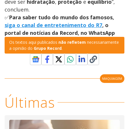
deve ser
hidratação
,
proteção
e
equilíbrio
”,
concluem.
✅
Para saber tudo do mundo dos famosos,
siga o canal de entretenimento do R7
, o
portal de notícias da Record, no WhatsApp
Os textos aqui publicados
não refletem
necessariamente
a opinião do
Grupo Record
.
MAQUIAGEM
Últimas