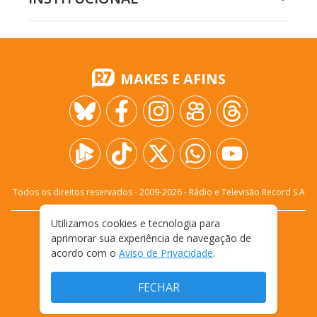
MAKES E AFINS
Todos os direitos reservados - 2009-
2026
- Rádio e Televisão Record S.A
Utilizamos cookies e tecnologia para
CARREIRA
FALE CONOSCO
PRIVACIDADE
aprimorar sua experiência de navegação de
TERMOS E CONDIÇÕES DE USO
acordo com o
Aviso de Privacidade
.
FECHAR