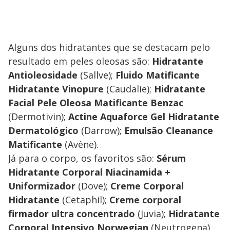
Alguns dos hidratantes que se destacam pelo
resultado em peles oleosas são:
Hidratante
Antioleosidade
(Sallve);
Fluido Matificante
Hidratante Vinopure
(Caudalie);
Hidratante
Facial Pele Oleosa Matificante Benzac
(Dermotivin);
Actine Aquaforce Gel Hidratante
Dermatológico
(Darrow);
Emulsão Cleanance
Matificante
(Avène).
Já para o corpo, os favoritos são:
Sérum
Hidratante Corporal Niacinamida +
Uniformizador
(Dove);
Creme Corporal
Hidratante
(Cetaphil);
Creme corporal
firmador ultra concentrado
(Juvia);
Hidratante
Corporal Intensivo Norwegian
(Neutrogena).