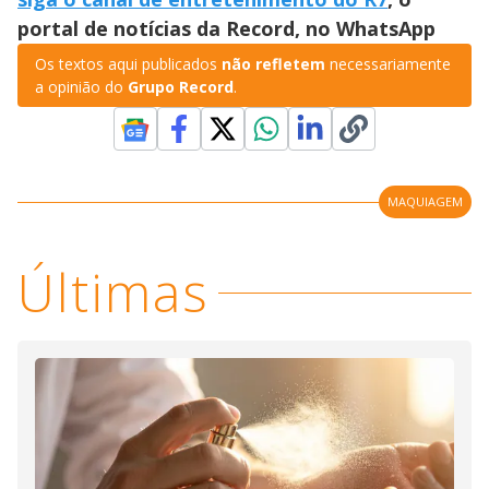
portal de notícias da Record, no WhatsApp
Os textos aqui publicados
não refletem
necessariamente
a opinião do
Grupo Record
.
MAQUIAGEM
Últimas