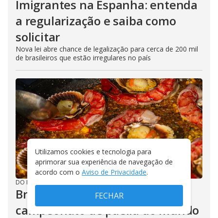
Imigrantes na Espanha: entenda
a regularização e saiba como
solicitar
Nova lei abre chance de legalização para cerca de 200 mil
de brasileiros que estão irregulares no país
Utilizamos cookies e tecnologia para
aprimorar sua experiência de navegação de
acordo com o
Aviso de Privacidade
.
DO R7
/
12/04/2026
Brasil chega à final do maior
FECHAR
campeonato de paella do mundo