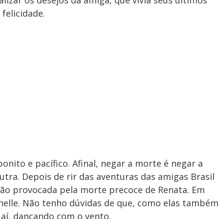
lizar os desejos da amiga, que vivia seus últimos
felicidade.
onito e pacífico. Afinal, negar a morte é negar a
tra. Depois de rir das aventuras das amigas Brasil
ação provocada pela morte precoce de Renata. Em
ichelle. Não tenho dúvidas de que, como elas também
 aí, dançando com o vento.