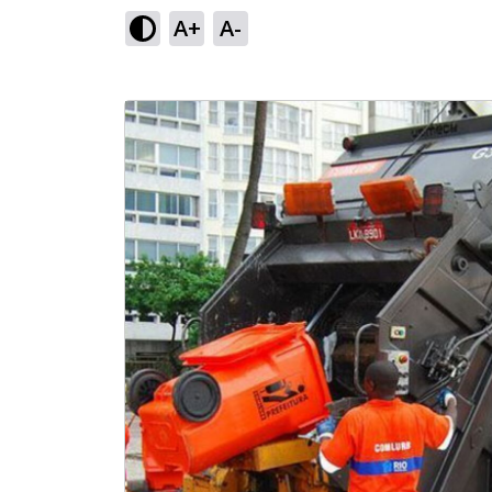
A+
A-