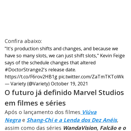
Confira abaixo:
"It's production shifts and changes, and because we
have so many slots, we can just shift slots," Kevin Feige
says of the schedule changes that altered
#DoctorStrange2
's release date.
https://t.co/F6rov2HB1g
pic.twitter.com/ZaTmTKToWk
— Variety (@Variety)
October 19, 2021
O futuro já definido Marvel Studios
em filmes e séries
Após o lançamento dos filmes
Viúva
Negra
e
Shang-Chi e a Lenda dos Dez Anéis
,
assim como das séries
WandaVision, Falcão e o