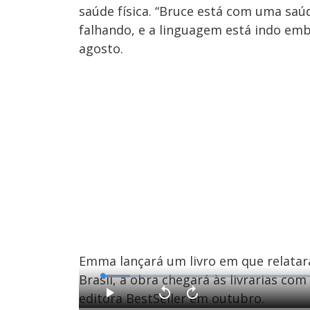
saúde física. “Bruce está com uma saúd
falhando, e a linguagem está indo em
agosto.
Emma lançará um livro em que relatar
Brasil, a obra chegará às livrarias co
L
o
a
editora BestSeller em outubro.
d
P
V
A
e