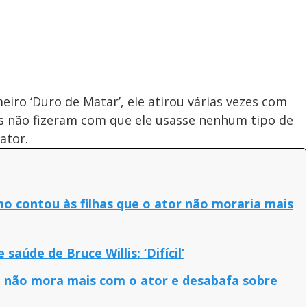
iro ‘Duro de Matar’, ele atirou várias vezes com
s não fizeram com que ele usasse nenhum tipo de
ator.
mo contou às filhas que o ator não moraria mais
aúde de Bruce Willis: ‘Difícil’
ue não mora mais com o ator e desabafa sobre