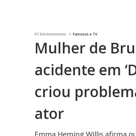
R7 Entretenimento
Famosos e TV
Mulher de Bruc
acidente em ‘
criou problem
ator
Emma Heming Willis afirma qu