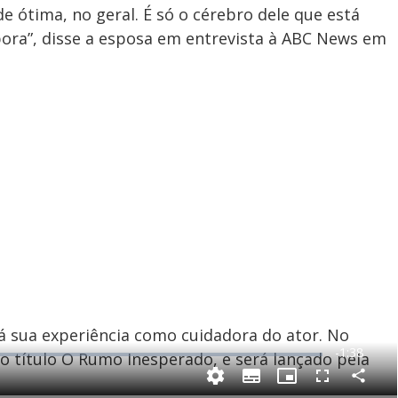
e ótima, no geral. É só o cérebro dele que está
bora”, disse a esposa em entrevista à ABC News em
á sua experiência como cuidadora do ator. No
R
-
1:38
m o título O Rumo Inesperado, e será lançado pela
e
C
S
P
F
m
o