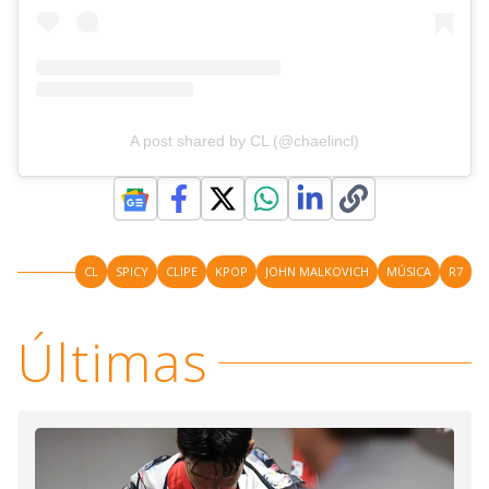
A post shared by CL (@chaelincl)
CL
SPICY
CLIPE
KPOP
JOHN MALKOVICH
MÚSICA
R7
Últimas