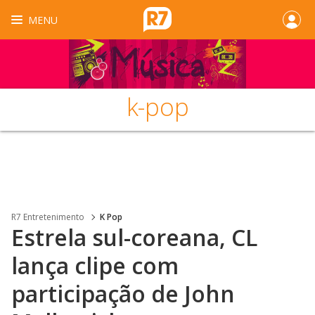
MENU
k-pop
R7 Entretenimento
K Pop
Estrela sul-coreana, CL
lança clipe com
participação de John