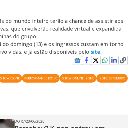
ãs do mundo inteiro terão a chance de assistir aos
vas, que envolverão realidade virtual e expandida,
ninas do grupo.
ã do domingo (13) e os ingressos custam em torno
volvidas, e já estão disponíveis pelo
site
.
SHOW IZONE
PERFORMANCE IZONE
SHOW ONLINE IZONE
IZONE SETEMBRO
DO R7
/
23/06/2026