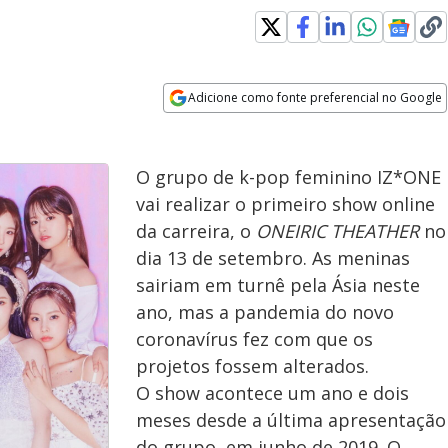
Adicione como fonte preferencial no Google
Opens in new window
O grupo de k-pop feminino IZ*ONE
vai realizar o primeiro show online
da carreira, o
ONEIRIC THEATHER
no
dia 13 de setembro. As meninas
sairiam em turnê pela Ásia neste
ano, mas a pandemia do novo
coronavírus fez com que os
projetos fossem alterados.
O show acontece um ano e dois
meses desde a última apresentação
do grupo, em junho de 2019. O