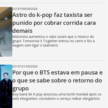
DO R7
/
09/04/2026
Astro do k-pop faz taxista ser
punido por cobrar corrida cara
demais
Motorista aumentou o valor assim que o músico do
grupo Tomorrow X Together entrou no carro e fez a
viagem sem ligar o taxímetro
DO R7
/
21/03/2026
Por que o BTS estava em pausa e
o que se sabe sobre o retorno do
grupo
Boy band de K-pop anunciou uma turnê mundial após os
sete integrantes concluírem o serviço militar obrigatório