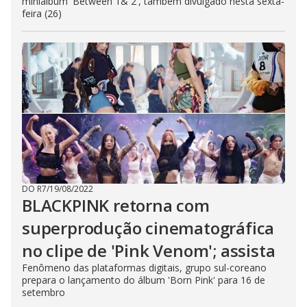
miniálbum 'Between 1& 2', também divulgado nesta sexta-
feira (26)
DO R7
/
19/08/2022
BLACKPINK retorna com
superprodução cinematográfica
no clipe de 'Pink Venom'; assista
Fenômeno das plataformas digitais, grupo sul-coreano
prepara o lançamento do álbum 'Born Pink' para 16 de
setembro