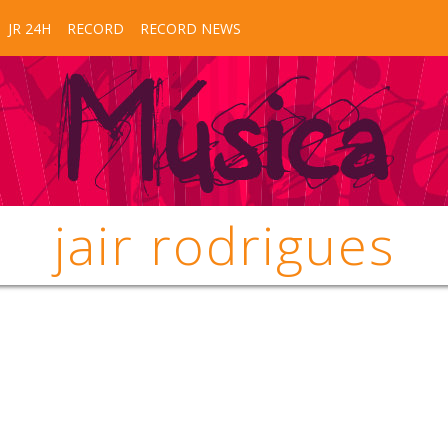
JR 24H
RECORD
RECORD NEWS
jair rodrigues