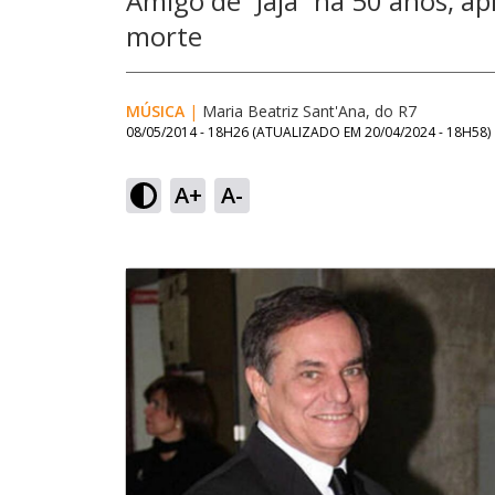
Amigo de “Jajá” há 50 anos, 
morte
MÚSICA
|
Maria Beatriz Sant'Ana, do R7
08/05/2014 - 18H26
(ATUALIZADO EM
20/04/2024 - 18H58
)
A+
A-