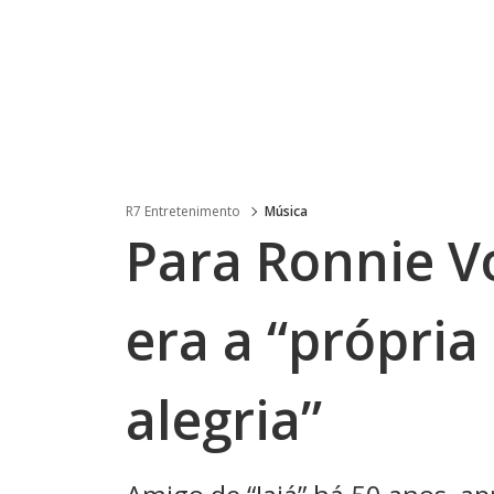
R7 Entretenimento
Música
Para Ronnie Vo
era a “própri
alegria”