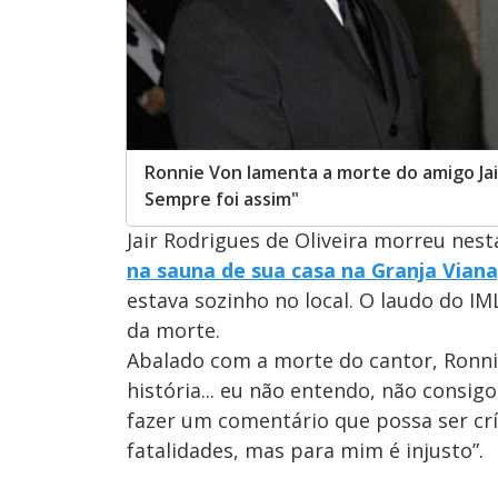
Ronnie Von lamenta a morte do amigo Jair
Sempre foi assim"
Jair Rodrigues de Oliveira morreu nesta
na sauna de sua casa na Granja Viana
estava sozinho no local. O laudo do I
da morte.
Abalado com a morte do cantor, Ronn
história... eu não entendo, não consigo
fazer um comentário que possa ser crít
fatalidades, mas para mim é injusto”.