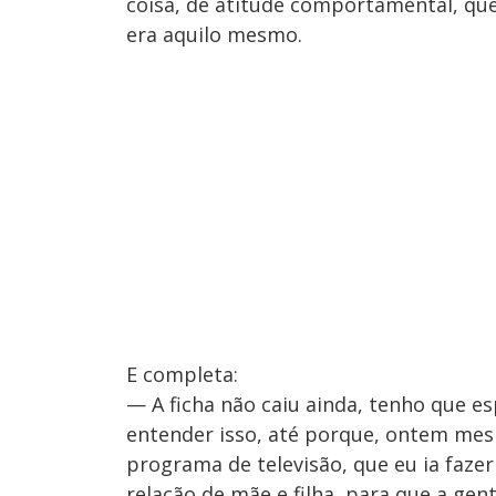
coisa, de atitude comportamental, que 
era aquilo mesmo.
E completa:
— A ficha não caiu ainda, tenho que 
entender isso, até porque, ontem m
programa de televisão, que eu ia fazer
relação de mãe e filha, para que a gen