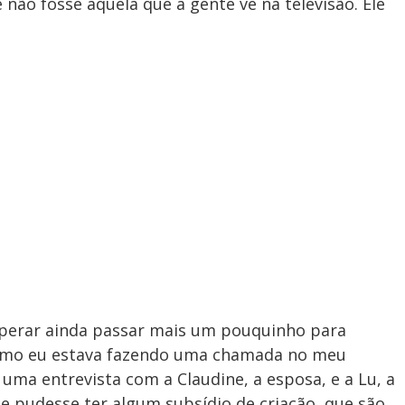
não fosse aquela que a gente vê na televisão. Ele
esperar ainda passar mais um pouquinho para
esmo eu estava fazendo uma chamada no meu
 uma entrevista com a Claudine, a esposa, e a Lu, a
te pudesse ter algum subsídio de criação, que são