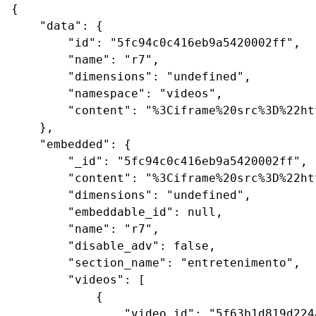
{

    "data": {

        "id": "5fc94c0c416eb9a5420002ff",

        "name": "r7",

        "dimensions": "undefined",

        "namespace": "videos",

        "content": "%3Ciframe%20src%3D%22ht
    },

    "embedded": {

        "_id": "5fc94c0c416eb9a5420002ff",

        "content": "%3Ciframe%20src%3D%22ht
        "dimensions": "undefined",

        "embeddable_id": null,

        "name": "r7",

        "disable_adv": false,

        "section_name": "entretenimento",

        "videos": [

            {

                "video_id": "5f63b1d819d224