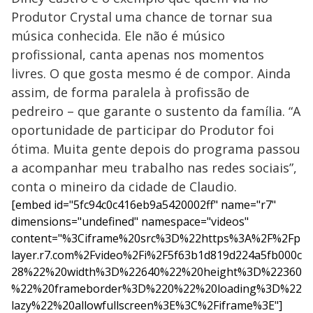
Produtor Crystal uma chance de tornar sua
música conhecida. Ele não é músico
profissional, canta apenas nos momentos
livres. O que gosta mesmo é de compor. Ainda
assim, de forma paralela à profissão de
pedreiro – que garante o sustento da família. “A
oportunidade de participar do Produtor foi
ótima. Muita gente depois do programa passou
a acompanhar meu trabalho nas redes sociais”,
conta o mineiro da cidade de Claudio.
[embed id="5fc94c0c416eb9a5420002ff" name="r7"
dimensions="undefined" namespace="videos"
content="%3Ciframe%20src%3D%22https%3A%2F%2Fp
layer.r7.com%2Fvideo%2Fi%2F5f63b1d819d224a5fb000c
28%22%20width%3D%22640%22%20height%3D%22360
%22%20frameborder%3D%220%22%20loading%3D%22
lazy%22%20allowfullscreen%3E%3C%2Fiframe%3E"]