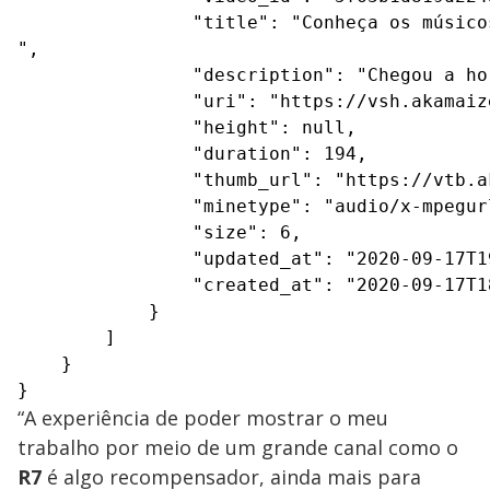
                "title": "Conheça os músico
",

                "description": "Chegou a ho
                "uri": "https://vsh.akamaiz
                "height": null,

                "duration": 194,

                "thumb_url": "https://vtb.a
                "minetype": "audio/x-mpegurl
                "size": 6,

                "updated_at": "2020-09-17T19
                "created_at": "2020-09-17T18
            }

        ]

    }

}
“A experiência de poder mostrar o meu
trabalho por meio de um grande canal como o
R7
é algo recompensador, ainda mais para