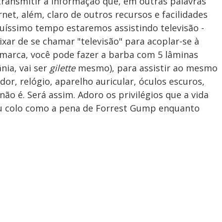
ransmitir a informação que, em outras palavras
net, além, claro de outros recursos e facilidades
uíssimo tempo estaremos assistindo televisão -
ar de se chamar "televisão" para acoplar-se à
marca, você pode fazer a barba com 5 lâminas
nia, vai ser
gilette
mesmo), para assistir ao mesmo
or, relógio, aparelho auricular, óculos escuros,
 não é. Será assim. Adoro os privilégios que a vida
u colo como a pena de Forrest Gump enquanto