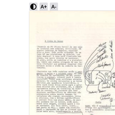
A+
A-