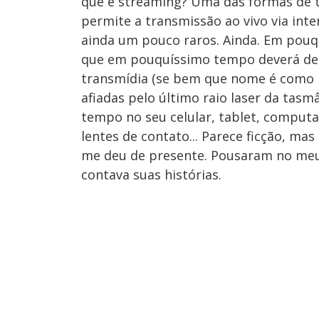
que é streaming? Uma das formas de t
permite a transmissão ao vivo via inter
ainda um pouco raros. Ainda. Em pouq
que em pouquíssimo tempo deverá deix
transmídia (se bem que nome é como 
afiadas pelo último raio laser da tasmâ
tempo no seu celular, tablet, computad
lentes de contato... Parece ficção, mas
me deu de presente. Pousaram no me
contava suas histórias.