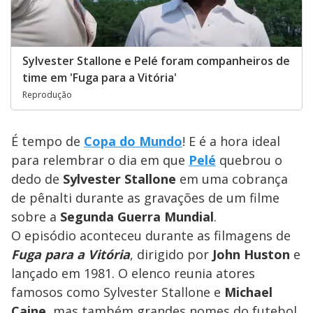
Sylvester Stallone e Pelé foram companheiros de
time em 'Fuga para a Vitória'
Reprodução
É tempo de
Copa do Mundo
! E é a hora ideal
para relembrar o dia em que
Pelé
quebrou o
dedo de
Sylvester Stallone
em uma cobrança
de pênalti durante as gravações de um filme
sobre a
Segunda Guerra Mundial
.
O episódio aconteceu durante as filmagens de
Fuga para a Vitória
, dirigido por
John Huston
e
lançado em 1981. O elenco reunia atores
famosos como Sylvester Stallone e
Michael
Caine
, mas também grandes nomes do futebol,