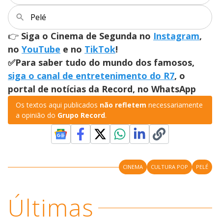
Pelé
👉
Siga o Cinema de Segunda no
Instagram
,
no
YouTube
e no
TikTok
!
✅Para saber tudo do mundo dos famosos,
siga o canal de entretenimento do R7
, o
portal de notícias da Record, no WhatsApp
Os textos aqui publicados
não refletem
necessariamente
a opinião do
Grupo Record
.
CINEMA
CULTURA POP
PELÉ
Últimas