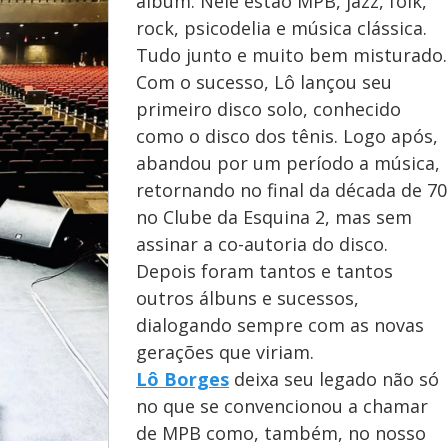
álbum. Nele estão MPB, jazz, folk,
rock, psicodelia e música clássica.
Tudo junto e muito bem misturado.
Com o sucesso, Lô lançou seu
primeiro disco solo, conhecido
como o disco dos tênis. Logo após,
abandou por um período a música,
retornando no final da década de 70
no Clube da Esquina 2, mas sem
assinar a co-autoria do disco.
Depois foram tantos e tantos
outros álbuns e sucessos,
dialogando sempre com as novas
gerações que viriam.
Lô Borges
deixa seu legado não só
no que se convencionou a chamar
de MPB como, também, no nosso