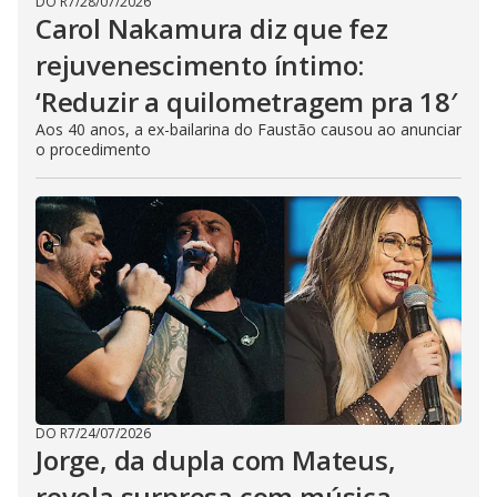
DO R7
/
28/07/2026
Carol Nakamura diz que fez
rejuvenescimento íntimo:
‘Reduzir a quilometragem pra 18′
Aos 40 anos, a ex-bailarina do Faustão causou ao anunciar
o procedimento
DO R7
/
24/07/2026
Jorge, da dupla com Mateus,
revela surpresa com música