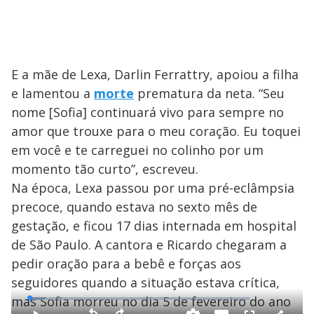
E a mãe de Lexa, Darlin Ferrattry, apoiou a filha
e lamentou a
morte
prematura da neta. “Seu
nome [Sofia] continuará vivo para sempre no
amor que trouxe para o meu coração. Eu toquei
em você e te carreguei no colinho por um
momento tão curto”, escreveu.
Na época, Lexa passou por uma pré-eclâmpsia
precoce, quando estava no sexto mês de
gestação, e ficou 17 dias internada em hospital
de São Paulo. A cantora e Ricardo chegaram a
pedir oração para a bebê e forças aos
seguidores quando a situação estava crítica,
mas Sofia morreu no dia 5 de fevereiro do ano
L
o