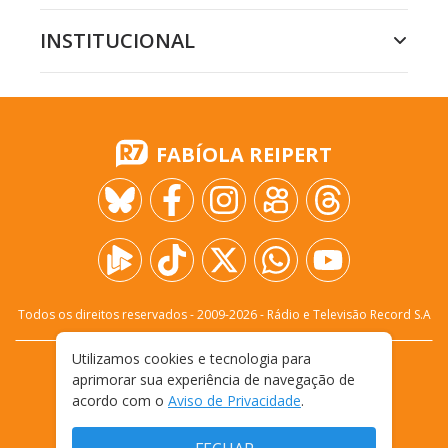
INSTITUCIONAL
FABÍOLA REIPERT
Todos os direitos reservados - 2009-
2026
- Rádio e Televisão Record S.A
Utilizamos cookies e tecnologia para
CARREIRA
FALE CONOSCO
PRIVACIDADE
aprimorar sua experiência de navegação de
TERMOS E CONDIÇÕES DE USO
acordo com o
Aviso de Privacidade
.