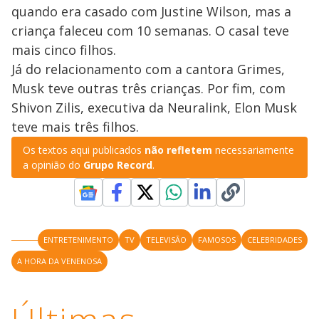
quando era casado com Justine Wilson, mas a
criança faleceu com 10 semanas. O casal teve
mais cinco filhos.
Já do relacionamento com a cantora Grimes,
Musk teve outras três crianças. Por fim, com
Shivon Zilis, executiva da Neuralink, Elon Musk
teve mais três filhos.
Os textos aqui publicados
não refletem
necessariamente
a opinião do
Grupo Record
.
ENTRETENIMENTO
TV
TELEVISÃO
FAMOSOS
CELEBRIDADES
A HORA DA VENENOSA