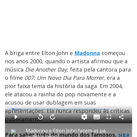
A briga entre Elton John e
Madonna
começou
nos anos 2000, quando o artista afirmou que a
música
Die Another Day
, feita pela cantora para
o filme
007: Um Novo Dia Para Morrer
, era a
pior faixa tema da história da saga. Em 2004,
ele atacou a rainha do pop novamente e a
acusou de usar dublagem em suas
apresentações. Ela nunca respondeu às críticas
L
o
a
publicamente.
S
d
u
C
P
V
A
P
F
e
b
o
l
o
v
u
d
t
m
a
l
a
l
:
Madonna e Elton John fazem as pazes após 25 anos de desentendimentos
i
p
y
t
n
l
9
Para saber tudo do mundo dos famosos,
siga
t
a
a
ç
s
.
por
Fabíola Reipert
l
r