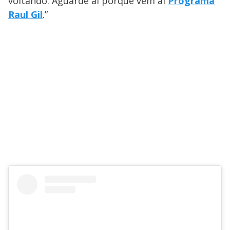
voltando. Aguarde aí porque vem aí
Programa
Raul Gil
.”