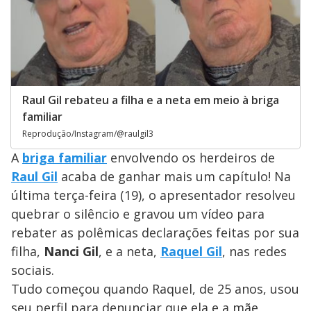
Raul Gil rebateu a filha e a neta em meio à briga
familiar
Reprodução/Instagram/@raulgil3
A
briga familiar
envolvendo os herdeiros de
Raul Gil
acaba de ganhar mais um capítulo! Na
última terça-feira (19), o apresentador resolveu
quebrar o silêncio e gravou um vídeo para
rebater as polêmicas declarações feitas por sua
filha,
Nanci Gil
, e a neta,
Raquel Gil
, nas redes
sociais.
Tudo começou quando Raquel, de 25 anos, usou
seu perfil para denunciar que ela e a mãe