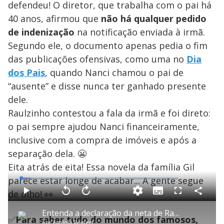
defendeu! O diretor, que trabalha com o pai há
40 anos, afirmou que
não há qualquer pedido
de indenização
na notificação enviada à irmã.
Segundo ele, o documento apenas pedia o fim
das publicações ofensivas, como uma no
Dia
dos Pais
, quando Nanci chamou o pai de
“ausente” e disse nunca ter ganhado presente
dele.
Raulzinho contestou a fala da irmã e foi direto:
o pai sempre ajudou Nanci financeiramente,
inclusive com a compra de imóveis e após a
separação dela. 😬
Eita atrás de eita! Essa novela da família Gil
parece estar longe de acabar... A gente segue
L
o
a
de olho! 👀
S
d
u
C
P
V
A
P
F
e
b
o
l
o
v
u
d
t
m
a
l
a
l
:
Entenda a declaração da neta de Raul Gil e por que ela não pode falar sobre o apresentador
i
p
y
t
n
l
6
✅
Para saber tudo do mundo dos famosos,
t
a
a
ç
s
.
por
Fabíola Reipert
l
r