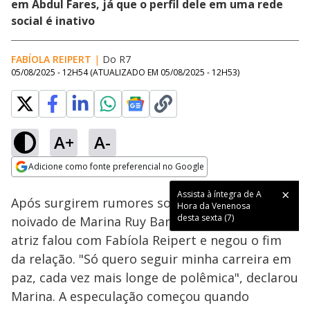
em Abdul Fares, já que o perfil dele em uma rede
social é inativo
FABÍOLA REIPERT
|
Do R7
05/08/2025 - 12H54
(ATUALIZADO EM
05/08/2025 - 12H53
)
A+
A-
Loaded
:
68.58%
Adicione como fonte preferencial no Google
Subtitles
Ativar
Som
Opens in new window
Assista à íntegra de A
Após surgirem rumores sobre o término do
Hora da Venenosa
desta sexta (7)
noivado de Marina Ruy Barbosa e Abdul Fares, a
atriz falou com Fabíola Reipert e negou o fim
da relação. "Só quero seguir minha carreira em
paz, cada vez mais longe de polêmica", declarou
Marina. A especulação começou quando