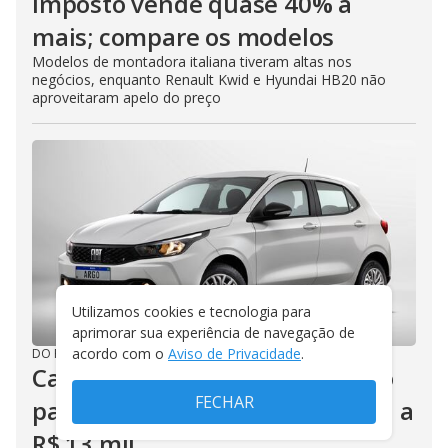
imposto vende quase 40% a
mais; compare os modelos
Modelos de montadora italiana tiveram altas nos
negócios, enquanto Renault Kwid e Hyundai HB20 não
aproveitaram apelo do preço
Utilizamos cookies e tecnologia para
aprimorar sua experiência de navegação de
acordo com o
Aviso de Privacidade
.
DO R7
/
15/07/2025
Carros com IPI zerado: desconto
FECHAR
para modelos de entrada chega a
R$ 13 mil