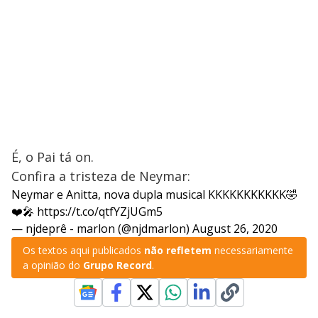
É, o Pai tá on.
Confira a tristeza de Neymar:
Neymar e Anitta, nova dupla musical KKKKKKKKKKK🤣
❤️🎤
https://t.co/qtfYZjUGm5
— njdeprê - marlon (@njdmarlon)
August 26, 2020
Os textos aqui publicados
não refletem
necessariamente
a opinião do
Grupo Record
.