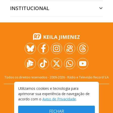
INSTITUCIONAL
KEILA JIMENEZ
Todos os direitos reservados - 2009-
2026
- Rádio e Televisão Record S.A
Utilizamos cookies e tecnologia para
CARREIRA
FALE CONOSCO
PRIVACIDADE
aprimorar sua experiência de navegação de
TERMOS E CONDIÇÕES DE USO
acordo com o
Aviso de Privacidade
.
FECHAR