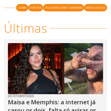
CLIMA
EUROPA
PSG (PARIS SAINT-GERMAIN)
REDES SOCIAIS
Últimas
DO R7
/
28/07/2026
Maisa e Memphis: a internet já
casou os dois, falta só avisar os