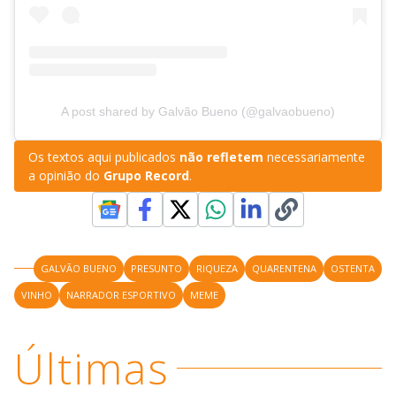
A post shared by Galvão Bueno (@galvaobueno)
Os textos aqui publicados
não refletem
necessariamente
a opinião do
Grupo Record
.
GALVÃO BUENO
PRESUNTO
RIQUEZA
QUARENTENA
OSTENTA
VINHO
NARRADOR ESPORTIVO
MEME
Últimas