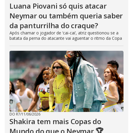
Luana Piovani só quis atacar
Neymar ou também queria saber
da panturrilha do craque?
Após chamar o jogador de ‘cai-cai’, atriz questionou se a
batata da perna do atacante vai aguentar o ritmo da Copa
DO R7
/
11/06/2026
Shakira tem mais Copas do
Mundo do que o Neymar 🏆