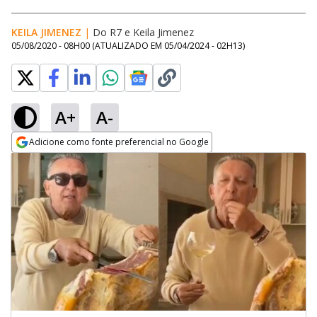
KEILA JIMENEZ
|
Do R7
e
Keila Jimenez
05/08/2020 - 08H00
(ATUALIZADO EM
05/04/2024 - 02H13
)
A+
A-
Adicione como fonte preferencial no Google
Opens in new window