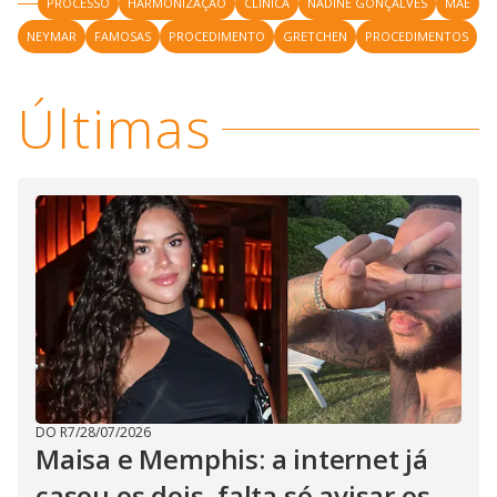
PROCESSO
HARMONIZAÇÃO
CLÍNICA
NADINE GONÇALVES
MÃE
NEYMAR
FAMOSAS
PROCEDIMENTO
GRETCHEN
PROCEDIMENTOS
Últimas
DO R7
/
28/07/2026
Maisa e Memphis: a internet já
casou os dois, falta só avisar os