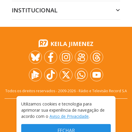
INSTITUCIONAL
KEILA JIMENEZ
Todos os direitos reservados - 2009-
2026
- Rádio e Televisão Record S.A
Utilizamos cookies e tecnologia para
CARREIRA
FALE CONOSCO
PRIVACIDADE
aprimorar sua experiência de navegação de
TERMOS E CONDIÇÕES DE USO
acordo com o
Aviso de Privacidade
.
FECHAR