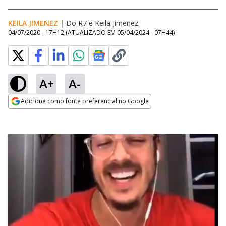
KEILA JIMENEZ
|
Do R7
e
Keila Jimenez
04/07/2020 - 17H12
(ATUALIZADO EM
05/04/2024 - 07H44
)
A+
A-
Adicione como fonte preferencial no Google
Opens in new window