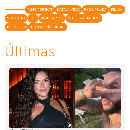
FABIO PORCHAT
NATALY MEGA
PASSA PELADA
PELADA
SEM ROUPA
LIVE
REDES SOCIAIS
GUILHERME BOULOS
IMPREVISTO
TRANSMISSÃO ONLINE
Últimas