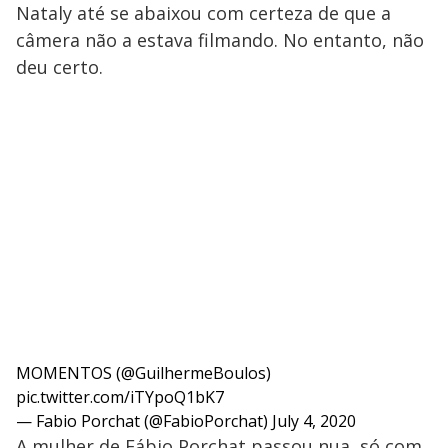
Nataly até se abaixou com certeza de que a
câmera não a estava filmando. No entanto, não
deu certo.
MOMENTOS (
@GuilhermeBoulos
)
pic.twitter.com/iTYpoQ1bK7
— Fabio Porchat (@FabioPorchat)
July 4, 2020
A mulher de Fábio Porchat passou nua, só com