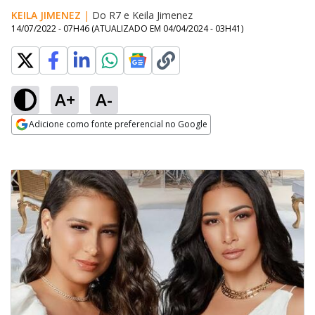
KEILA JIMENEZ
|
Do R7
e
Keila Jimenez
14/07/2022 - 07H46
(ATUALIZADO EM
04/04/2024 - 03H41
)
A+
A-
Adicione como fonte preferencial no Google
Opens in new window