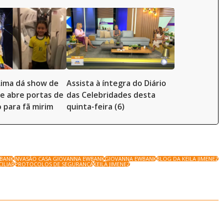
Lima dá show de
Assista à íntegra do Diário
e abre portas de
das Celebridades desta
o para fã mirim
quinta-feira (6)
WBANK
INVASÃO CASA GIOVANNA EWBANK
GIOVANNA EWBANK
BLOG DA KEILA JIMENEZ
ILIAR
PROTOCOLOS DE SEGURANÇA
KEILA JIMENEZ