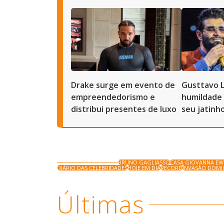
Drake surge em evento de
Gusttavo 
empreendedorismo e
humildade 
distribui presentes de luxo
seu jatinh
BRUNO GAGLIASSO
CASA GIOVANNA E
DIÁRIO DAS CELEBRIDADES
HOJE EM DIA
RECORD
INVASÃO DOMIC
Últimas