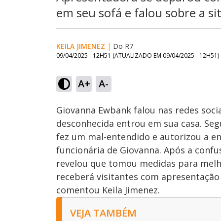
em seu sofá e falou sobre a si
KEILA JIMENEZ
|
Do R7
09/04/2025 - 12H51
(ATUALIZADO EM
09/04/2025 - 12H51
)
Loaded
:
37.03%
A+
A-
Ativar
Som
Giovanna Ewbank falou nas redes soci
desconhecida entrou em sua casa. Se
fez um mal-entendido e autorizou a en
funcionária de Giovanna. Após a confu
revelou que tomou medidas para melho
receberá visitantes com apresentação 
comentou Keila Jimenez.
VEJA TAMBÉM