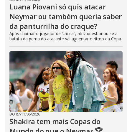
Luana Piovani só quis atacar
Neymar ou também queria saber
da panturrilha do craque?
Após chamar o jogador de ‘cai-cai’, atriz questionou se a
batata da perna do atacante vai aguentar o ritmo da Copa
DO R7
/
11/06/2026
Shakira tem mais Copas do
Mundo do que o Neymar 🏆