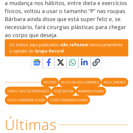
a mudança nos hábitos, entre dieta e exercícios
M
V
u
d
físicos, voltou a usar o tamanho “P” nas roupas.
o
Bárbara ainda disse que está super feliz e, se
i
necessário, fará cirurgias plásticas para chegar
ao corpo que deseja.
d
Os textos aqui publicados
não refletem
necessariamente
a opinião do
Grupo Record
.
e
o
RECORD
BLOG DA KEILA JIMENEZ
KEILA JIMENEZ
DIÁRIO DAS CELEBRIDADES
HOJE EM DIA
BÁRBARA EVANS
FILHOS BÁRBARA EVANS
CORPO BÁRBARA EVANS
Últimas