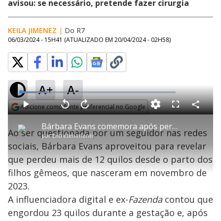
avisou: se necessário, pretende fazer cirurgia
KEILA JIMENEZ
|
Do R7
06/03/2024 - 15H41
(ATUALIZADO EM
20/04/2024 - 02H58
)
A+
A-
L
o
a
Adicione como fonte preferencial no Google
d
C
P
V
A
P
F
e
o
l
o
v
u
Opens in new window
d
m
a
l
a
l
:
Bárbara Evans comemora após perder mais de 12 kg desde o parto dos filhos gêmeos
p
y
t
n
l
1
Ao ser questionada por um seguidor nas redes
a
a
ç
s
7
por
Entretenimento
r
r
a
c
.
t
1
r
l
r
6
sociais, Bárbara Evans aproveitou para revelar
i
0
1
e
4
l
s
0
e
%
h
que perdeu mais de 12 quilos desde o parto dos
e
s
n
a
g
e
r
u
g
filhos gêmeos, que nasceram em novembro de
n
u
a
d
n
o
d
2023.
s
o
s
A influenciadora digital e ex-
Fazenda
contou que
y
engordou 23 quilos durante a gestação e, após