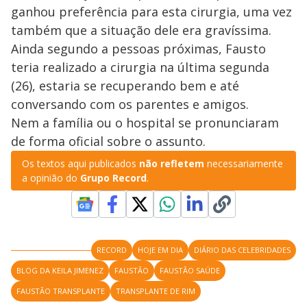
ganhou preferência para esta cirurgia, uma vez
também que a situação dele era gravíssima.
Ainda segundo a pessoas próximas, Fausto
teria realizado a cirurgia na última segunda
(26), estaria se recuperando bem e até
conversando com os parentes e amigos.
Nem a família ou o hospital se pronunciaram
de forma oficial sobre o assunto.
Os textos aqui publicados
não refletem
necessariamente
a opinião do
Grupo Record
.
RECORD
HOJE EM DIA
DIÁRIO DAS CELEBRIDADES
BLOG DA KEILA JIMENEZ
FAUSTÃO
FAUSTÃO SAÚDE
FAUSTÃO TRANSPLANTE
TRANSPLANTE DE RIM