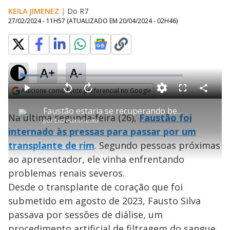
KEILA JIMENEZ
|
Do R7
27/02/2024 - 11H57
(ATUALIZADO EM
20/04/2024 - 02H46
)
A+
A-
L
o
a
Adicione como fonte preferencial no Google
d
C
P
V
A
P
F
e
o
l
o
v
u
Opens in new window
d
m
a
l
a
l
:
Faustão estaria se recuperando bem após transplante de rim
p
y
t
n
l
1
Na última segunda-feira (26),
Faustão foi
a
a
ç
s
1
por
Entretenimento
r
r
a
c
.
t
1
r
l
r
3
internado às pressas para passar por um
i
0
1
e
5
l
s
0
e
%
h
transplante de rim
e
s
. Segundo pessoas próximas
n
a
g
e
r
u
g
ao apresentador, ele vinha enfrentando
n
u
a
d
n
o
d
problemas renais severos.
s
o
s
Desde o transplante de coração que foi
y
submetido em agosto de 2023, Fausto Silva
passava por sessões de diálise, um
M
u
d
procedimento artificial de filtragem do sangue.