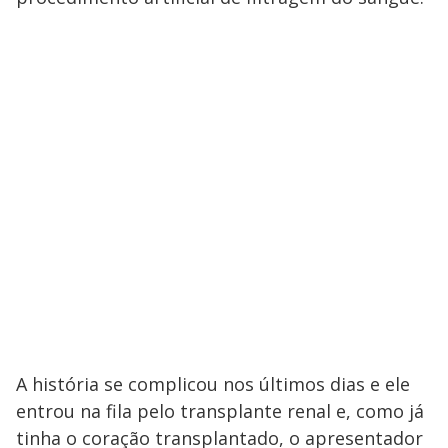
V
o
i
d
e
o
A história se complicou nos últimos dias e ele
entrou na fila pelo transplante renal e, como já
tinha o coração transplantado, o apresentador