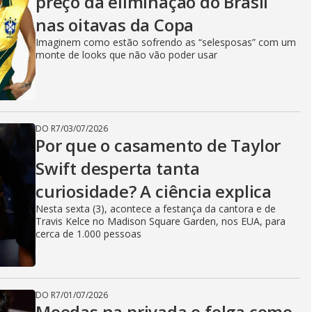
preço da eliminação do Brasil
nas oitavas da Copa
Imaginem como estão sofrendo as “selesposas” com um
monte de looks que não vão poder usar
DO R7
/
03/07/2026
Por que o casamento de Taylor
Swift desperta tanta
curiosidade? A ciência explica
Nesta sexta (3), acontece a festança da cantora e de
Travis Kelce no Madison Square Garden, nos EUA, para
cerca de 1.000 pessoas
DO R7
/
01/07/2026
Moedas na privada e folga como