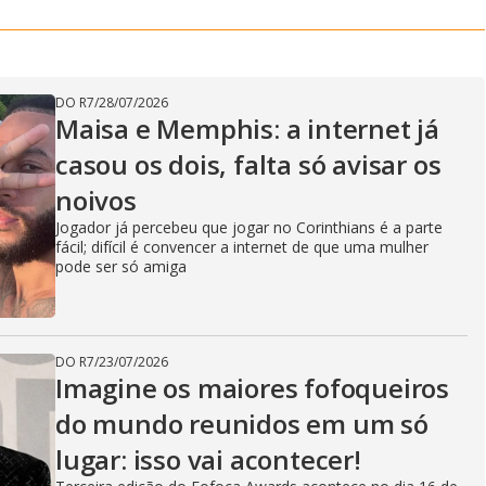
V
i
DO R7
/
28/07/2026
Maisa e Memphis: a internet já
casou os dois, falta só avisar os
d
noivos
Jogador já percebeu que jogar no Corinthians é a parte
fácil; difícil é convencer a internet de que uma mulher
e
pode ser só amiga
o
DO R7
/
23/07/2026
Imagine os maiores fofoqueiros
do mundo reunidos em um só
lugar: isso vai acontecer!