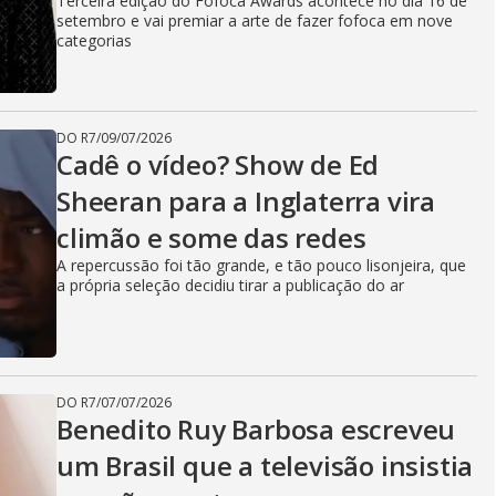
Terceira edição do Fofoca Awards acontece no dia 16 de
setembro e vai premiar a arte de fazer fofoca em nove
categorias
DO R7
/
09/07/2026
Cadê o vídeo? Show de Ed
Sheeran para a Inglaterra vira
climão e some das redes
A repercussão foi tão grande, e tão pouco lisonjeira, que
a própria seleção decidiu tirar a publicação do ar
DO R7
/
07/07/2026
Benedito Ruy Barbosa escreveu
um Brasil que a televisão insistia