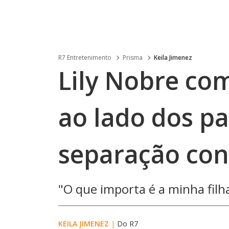
R7 Entretenimento
Prisma
Keila Jimenez
Lily Nobre co
ao lado dos p
separação co
"O que importa é a minha fil
KEILA JIMENEZ
|
Do R7