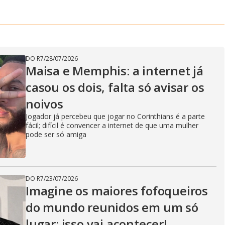
V
i
DO R7
/
28/07/2026
d
Maisa e Memphis: a internet já
casou os dois, falta só avisar os
noivos
e
Jogador já percebeu que jogar no Corinthians é a parte
fácil; difícil é convencer a internet de que uma mulher
pode ser só amiga
o
DO R7
/
23/07/2026
Imagine os maiores fofoqueiros
do mundo reunidos em um só
lugar: isso vai acontecer!