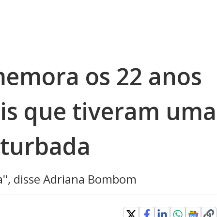
memora os 22 anos
ais que tiveram uma
nturbada
ha", disse Adriana Bombom