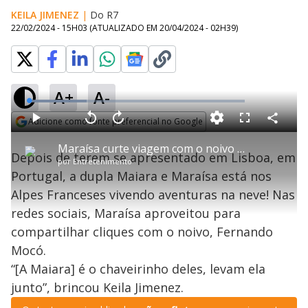
KEILA JIMENEZ
|
Do R7
22/02/2024 - 15H03
(ATUALIZADO EM
20/04/2024 - 02H39
)
A+
A-
L
o
a
Adicione como fonte preferencial no Google
d
C
P
V
A
P
F
e
o
l
o
v
u
Opens in new window
d
m
a
l
a
l
:
Maraísa curte viagem com o noivo nos Alpes Franceses
p
y
t
n
l
2
Depois de terem se apresentado em Lisboa, em
a
a
ç
s
6
por
Entretenimento
r
r
a
c
.
t
1
r
l
r
6
Portugal, a dupla Maiara e Maraísa está nos
i
0
1
e
7
l
s
0
e
%
h
Alpes Franceses vivendo aventuras na neve! Nas
e
s
n
a
g
e
r
u
g
redes sociais, Maraísa aproveitou para
n
u
a
d
n
o
d
compartilhar cliques com o noivo, Fernando
s
o
s
Mocó.
y
“[A Maiara] é o chaveirinho deles, levam ela
junto”, brincou Keila Jimenez.
M
u
d