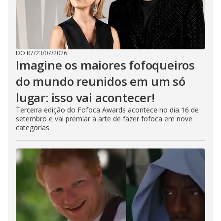
b
u
t
t
o
n
.
DO R7
/
23/07/2026
Imagine os maiores fofoqueiros
do mundo reunidos em um só
lugar: isso vai acontecer!
Terceira edição do Fofoca Awards acontece no dia 16 de
setembro e vai premiar a arte de fazer fofoca em nove
categorias