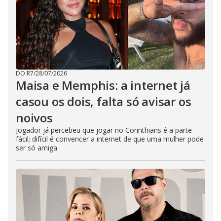
t
h
e
E
s
c
a
p
e
k
DO R7
/
28/07/2026
e
Maisa e Memphis: a internet já
y
o
r
casou os dois, falta só avisar os
a
c
noivos
t
i
Jogador já percebeu que jogar no Corinthians é a parte
v
a
fácil; difícil é convencer a internet de que uma mulher pode
t
ser só amiga
i
n
g
t
h
e
c
l
o
s
e