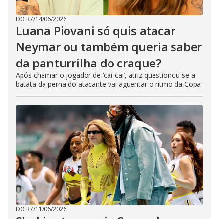
DO R7
/
14/06/2026
Luana Piovani só quis atacar
Neymar ou também queria saber
da panturrilha do craque?
Após chamar o jogador de ‘cai-cai’, atriz questionou se a
batata da perna do atacante vai aguentar o ritmo da Copa
DO R7
/
11/06/2026