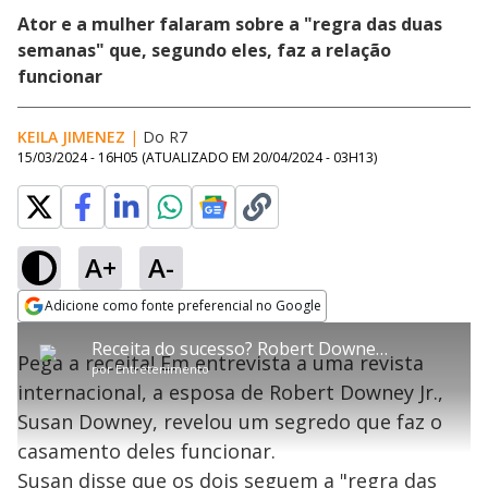
Ator e a mulher falaram sobre a "regra das duas
semanas" que, segundo eles, faz a relação
funcionar
KEILA JIMENEZ
|
Do R7
15/03/2024 - 16H05
(ATUALIZADO EM
20/04/2024 - 03H13
)
A+
A-
error_outline
Adicione como fonte preferencial no Google
OK
T
T
Opens in new window
Receita do sucesso? Robert Downey Jr. e esposa revelam segredo para o casamento dar certo
h
O vídeo não está disponível ou não é
Oops! Algo deu errado
h
C
Pega a receita! Em entrevista a uma revista
i
por
Entretenimento
i
suportado pelo seu browser
s
l
Por favor, recarregue a página.
internacional, a esposa de Robert Downey Jr.,
i
s
Código do Erro:
MEDIA_ERR_SRC_NOT_SUPPORTED
o
s
i
Susan Downey, revelou um segredo que faz o
a
s
Recarregar
s
m
casamento deles funcionar.
e
o
a
d
M
m
Susan disse que os dois seguem a "regra das
a