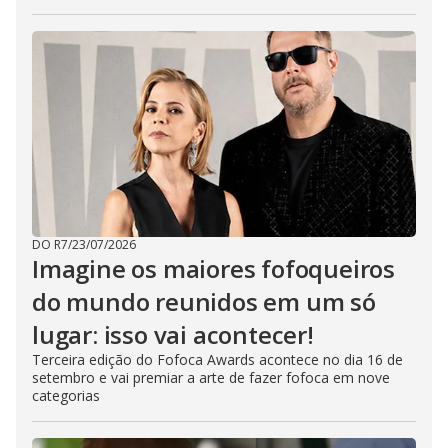
e
c
l
o
s
e
b
u
t
t
o
n
.
DO R7
/
23/07/2026
Imagine os maiores fofoqueiros
do mundo reunidos em um só
lugar: isso vai acontecer!
Terceira edição do Fofoca Awards acontece no dia 16 de
setembro e vai premiar a arte de fazer fofoca em nove
categorias