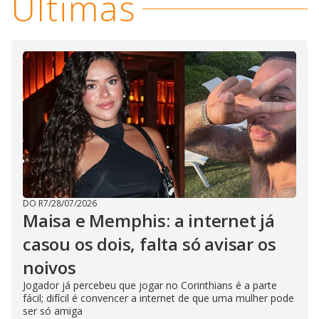
Últimas
e
s
s
i
n
g
t
h
e
E
s
c
a
p
e
k
e
y
o
r
DO R7
/
28/07/2026
a
Maisa e Memphis: a internet já
c
t
i
casou os dois, falta só avisar os
v
a
noivos
t
i
Jogador já percebeu que jogar no Corinthians é a parte
n
g
fácil; difícil é convencer a internet de que uma mulher pode
t
ser só amiga
h