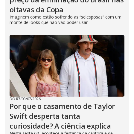
oitavas da Copa
Imaginem como estão sofrendo as “selesposas” com um
monte de looks que não vão poder usar
DO R7
/
03/07/2026
Por que o casamento de Taylor
Swift desperta tanta
curiosidade? A ciência explica
Nesta sexta (3), acontece a festança da cantora e de