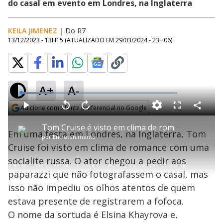
do casal em evento em Londres, na Inglaterra
KEILA JIMENEZ
|
Do R7
13/12/2023 - 13H15
(ATUALIZADO EM
29/03/2024 - 23H06
)
A+
A-
L
o
a
Adicione como fonte preferencial no Google
d
C
P
V
A
P
F
e
o
l
o
v
u
Opens in new window
d
m
a
l
a
l
:
Tom Cruise é visto em clima de romance com socialite russa; saiba quem é a sortuda
p
y
t
n
l
2
Em uma festa em Londres, na Inglaterra, Tom
a
a
ç
s
1
por
Entretenimento
r
r
a
c
.
t
1
r
l
r
1
Cruise foi visto em clima de romance com uma
i
0
1
e
1
l
s
0
e
%
h
socialite russa. O ator chegou a pedir aos
e
s
n
a
g
e
r
u
g
paparazzi que não fotografassem o casal, mas
n
u
a
d
n
o
d
isso não impediu os olhos atentos de quem
s
o
s
estava presente de registrarem a fofoca.
y
O nome da sortuda é Elsina Khayrova e,