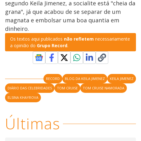
segundo Keila Jimenez, a socialite está "cheia da
M
V
u
d
grana", já que acabou de se separar de um
o
magnata e embolsar uma boa quantia em
i
dinheiro.
Os textos aqui publicados
não refletem
necessariamente
d
a opinião do
Grupo Record
.
e
RECORD
BLOG DA KEILA JIMENEZ
KEILA JIMENEZ
o
DIÁRIO DAS CELEBRIDADES
TOM CRUISE
TOM CRUISE NAMORADA
ELSINA KHAYROVA
Últimas