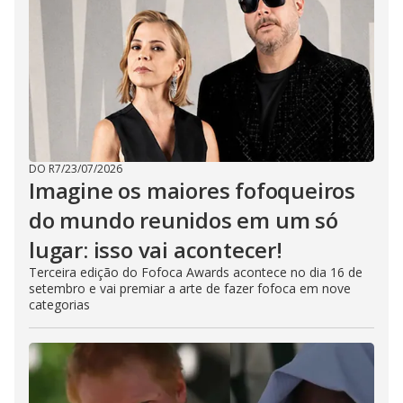
e
c
l
o
s
e
b
u
t
t
o
n
.
DO R7
/
23/07/2026
Imagine os maiores fofoqueiros
do mundo reunidos em um só
lugar: isso vai acontecer!
Terceira edição do Fofoca Awards acontece no dia 16 de
setembro e vai premiar a arte de fazer fofoca em nove
categorias