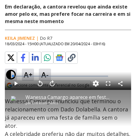
Em declaração, a cantora revelou que ainda existe
amor pelo ex, mas prefere focar na carreira e em si
mesma neste momento
KEILA JIMENEZ
|
Do R7
18/03/2024 - 15H00
(ATUALIZADO EM
20/04/2024 - 03H16
)
A+
A-
error_outline
L
o
a
Adicione como fonte preferencial no Google
d
C
P
V
A
P
F
e
o
l
o
v
u
T
Opens in new window
d
m
a
l
a
l
:
Wanessa Camargo aparece em festa de família sem Dado Dolabella e confirma fim do namoro
h
p
Oops! Algo deu errado
y
t
n
l
0
Wanessa Camargo anunciou que terminou o
a
i
a
ç
s
%
por
Entretenimento
r
r
a
c
s
t
Por favor, recarregue a página.
1
r
l
r
relacionamento com Dado Dolabella. A cantora
i
i
0
1
e
l
s
0
e
s
h
já apareceu em uma festa de família sem o
e
s
n
a
Recarregar
a
g
e
r
m
u
g
ator.
n
u
a
o
d
n
d
o
d
A celebridade preferiu não dar muitos detalhes,
s
o
a