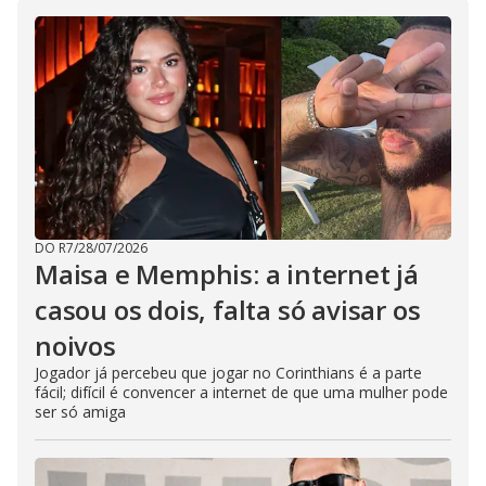
e
s
s
i
n
g
t
h
e
E
s
c
a
p
e
k
DO R7
/
28/07/2026
e
Maisa e Memphis: a internet já
y
o
r
casou os dois, falta só avisar os
a
c
noivos
t
i
Jogador já percebeu que jogar no Corinthians é a parte
v
a
fácil; difícil é convencer a internet de que uma mulher pode
t
ser só amiga
i
n
g
t
h