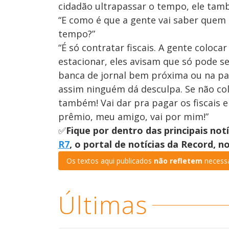
cidadão ultrapassar o tempo, ele tam
“E como é que a gente vai saber quem 
tempo?”
“É só contratar fiscais. A gente coloca
estacionar, eles avisam que só pode s
banca de jornal bem próxima ou na pad
assim ninguém dá desculpa. Se não col
também! Vai dar pra pagar os fiscais 
prêmio, meu amigo, vai por mim!”
✅
Fique por dentro das principais not
R7
, o portal de notícias da Record, 
Os textos aqui publicados
não refletem
necessa
Últimas