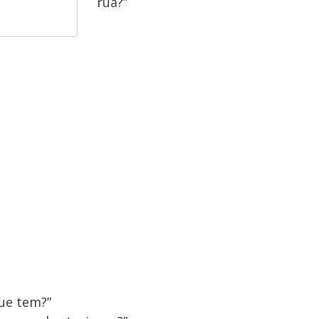
rua?”
que tem?”