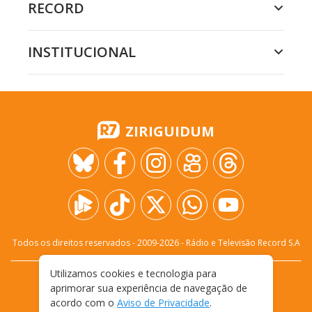
RECORD
INSTITUCIONAL
ZIRIGUIDUM
Todos os direitos reservados - 2009-
2026
- Rádio e Televisão Record S.A
Utilizamos cookies e tecnologia para
CARREIRA
FALE CONOSCO
PRIVACIDADE
aprimorar sua experiência de navegação de
TERMOS E CONDIÇÕES DE USO
acordo com o
Aviso de Privacidade
.